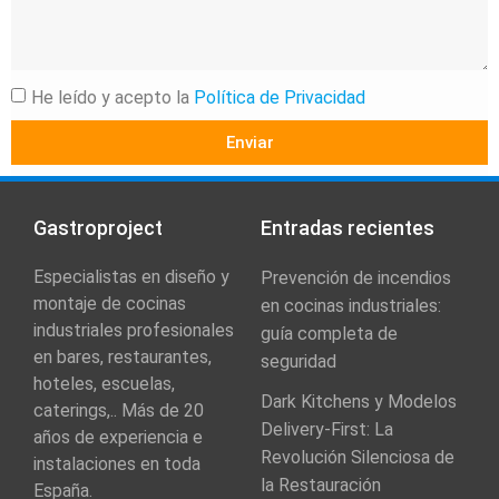
He leído y acepto la
Política de Privacidad
Enviar
Gastroproject
Entradas recientes
Especialistas en diseño y
Prevención de incendios
montaje de cocinas
en cocinas industriales:
industriales profesionales
guía completa de
en bares, restaurantes,
seguridad
hoteles, escuelas,
Dark Kitchens y Modelos
caterings,.. Más de 20
Delivery-First: La
años de experiencia e
Revolución Silenciosa de
instalaciones en toda
la Restauración
España.