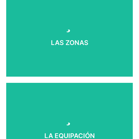
deben tener un claro espacio.
Preparaciones, fríos y calientes y área de bebidas
Delimitar claramente zonas es fundamental.
LAS ZONAS
LAS ZONAS
eficacia y el caos.
neveras, micros y fuegos es la diferencia entre la
Elegir muy bien cada uno de los equipos de cocina,
LA EQUIPACIÓN