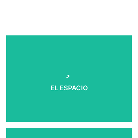
muy importante.
buena planificación de necesidades, prioridades es
Cuando cada metro cuadrado es importante una
EL ESPACIO
EL ESPACIO