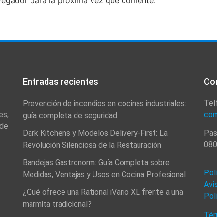
vegador para la próxima vez que comente.
Entradas recientes
Co
Tel
Prevención de incendios en cocinas industriales:
es,
com
guía completa de seguridad
 de
Dark Kitchens y Modelos Delivery-First: La
Pas
080
Revolución Silenciosa de la Restauración
Bandejas Gastronorm: Guía Completa sobre
Pol
Medidas, Ventajas y Usos en Cocina Profesional
Avi
¿Qué ofrece una Rational iVario XL frente a una
Pol
marmita tradicional?
Tér