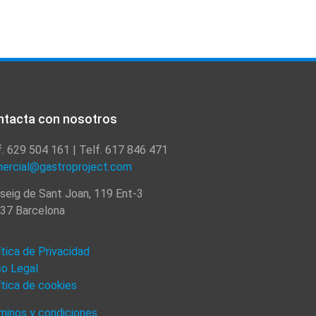
ntacta con nosotros
f. 629 504 161 | Telf. 617 846 471
ercial@gastroproject.com
seig de Sant Joan, 119 Ent-3
37 Barcelona
ítica de Privacidad
so Legal
ítica de cookies
minos y condiciones