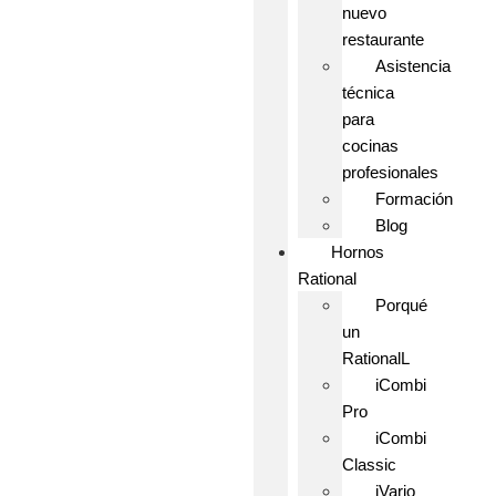
nuevo
restaurante
Asistencia
técnica
para
cocinas
profesionales
Formación
Blog
Hornos
Rational
Porqué
un
RationalL
iCombi
Pro
iCombi
Classic
iVario