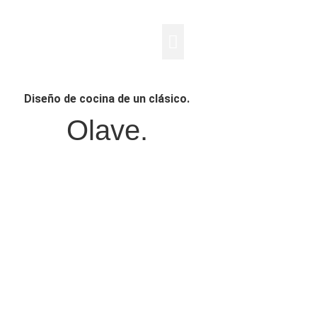
Cocinas Industriales
Qué hacemos
Casos de éxito
Hornos Rational
Diseño de cocina de un clásico.
Olave.