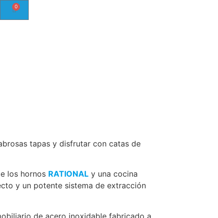
0
l
abrosas tapas y disfrutar con catas de
de los hornos
RATIONAL
y una cocina
ecto y un potente sistema de extracción
biliario de acero inoxidable fabricado a