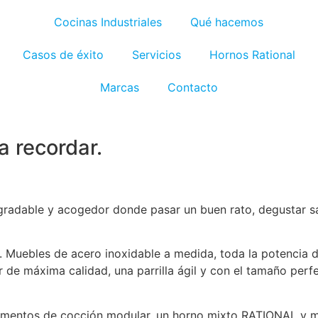
Cocinas Industriales
Qué hacemos
Casos de éxito
Servicios
Hornos Rational
Cocina de tapas y vinos de
Marcas
Contacto
Dora.
a recordar.
agradable y acogedor donde pasar un buen rato, degustar s
o. Muebles de acero inoxidable a medida, toda la potencia 
 de máxima calidad, una parrilla ágil y con el tamaño perf
lementos de cocción modular, un horno mixto RATIONAL y mo