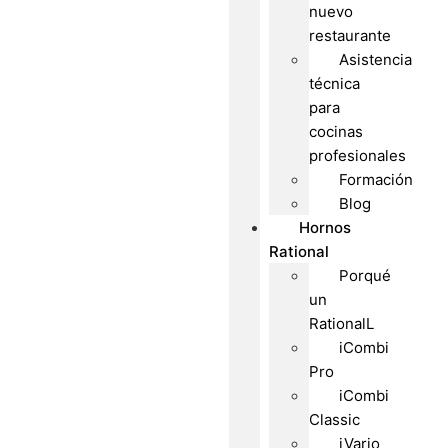
nuevo
restaurante
Asistencia
técnica
para
cocinas
profesionales
Formación
Blog
Hornos
Rational
Porqué
un
RationalL
iCombi
Pro
iCombi
Classic
iVario