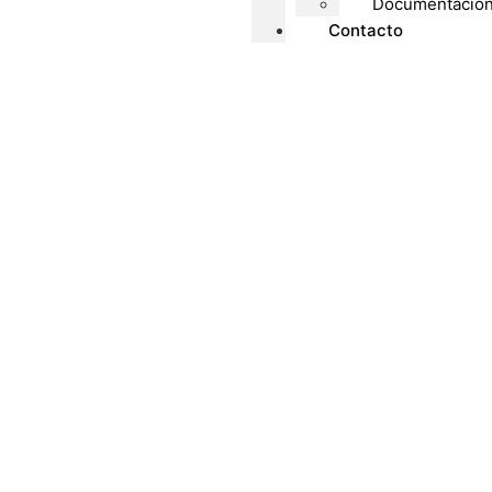
Documentacio
Contacto
Sala de
demostraciones
Valco Iberia