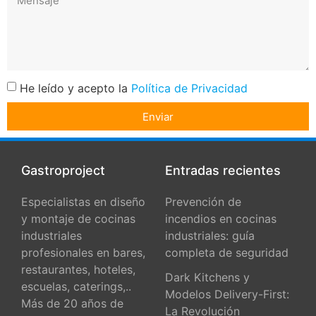
He leído y acepto la
Política de Privacidad
Enviar
Gastroproject
Entradas recientes
Especialistas en diseño
Prevención de
y montaje de cocinas
incendios en cocinas
industriales
industriales: guía
profesionales en bares,
completa de seguridad
restaurantes, hoteles,
Dark Kitchens y
escuelas, caterings,..
Modelos Delivery-First:
Más de 20 años de
La Revolución