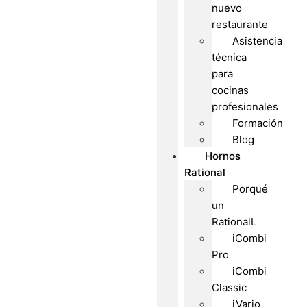
nuevo
restaurante
Asistencia
técnica
para
cocinas
profesionales
Formación
Blog
Hornos
Rational
Porqué
un
RationalL
iCombi
Pro
iCombi
Classic
iVario