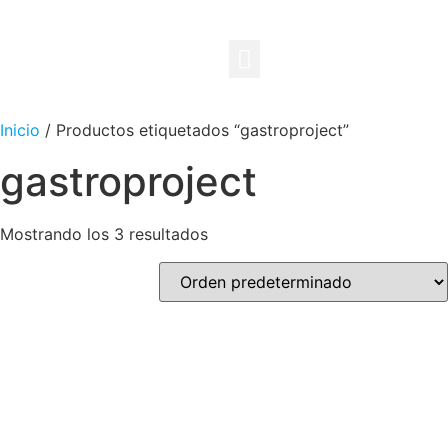
Cocinas Industriales
Qué hacemos
Casos de éxito
Hornos Rational
Inicio
/ Productos etiquetados “gastroproject”
gastroproject
Mostrando los 3 resultados